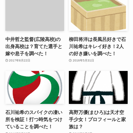
中井哲之監督(広陵高校)の
柳田将洋は長風呂好きで石
出身高校は？育てた選手と
川祐希はキレイ好き！2人
嫁や息子を調べた！
の好き嫌いを調べた！
2017年8月22日
2016年5月31日
石川祐希のスパイクの凄い
高野万優(まひろ)は天才空
所を検証！打つ時気をつけ
手少女！プロフィールと家
ていることを調べた！
族は？