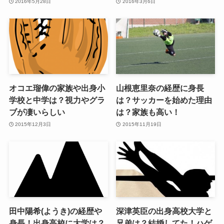
2016年5月28日
2016年3月6日
オコエ瑠偉の家族や出身小
山根恵里奈の経歴に身長
学校と中学は？視力やグラ
は？サッカーを始めた理由
ブが凄いらしい
は？家族も高い！
2015年12月3日
2015年11月19日
田中陽希(ようき)の経歴や
深津英臣の出身高校大学と
身長！出身高校に大学は？
兄弟は？結婚してた！ハゲ