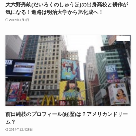
大六野秀畝(だいろくのしゅうほ)の出身高校と耕作が
気になる！進路は明治大学から旭化成へ！
2015年1月1日
芸能
前田純枝のプロフィール(経歴)は？アメリカンドリー
ム？
2014年12月28日