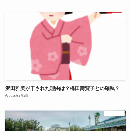
芸能
沢田雅美が干された理由は？橋田壽賀子との確執？
2015年1月4日
陸上長距離