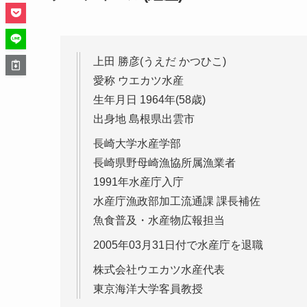
上田 勝彦(うえだ かつひこ)
愛称 ウエカツ水産
生年月日 1964年(58歳)
出身地 島根県出雲市
長崎大学水産学部
長崎県野母崎漁協所属漁業者
1991年水産庁入庁
水産庁漁政部加工流通課 課長補佐
魚食普及・水産物広報担当
2005年03月31日付で水産庁を退職
株式会社ウエカツ水産代表
東京海洋大学客員教授